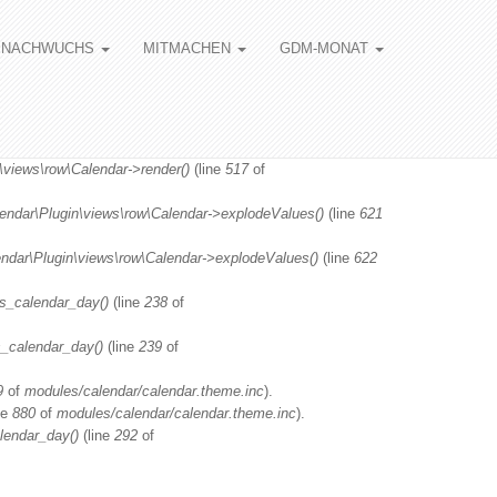
NACHWUCHS
MITMACHEN
GDM-MONAT
\views\row\Calendar->render()
(line
517
of
lendar\Plugin\views\row\Calendar->explodeValues()
(line
621
endar\Plugin\views\row\Calendar->explodeValues()
(line
622
s_calendar_day()
(line
238
of
_calendar_day()
(line
239
of
9
of
modules/calendar/calendar.theme.inc
).
ne
880
of
modules/calendar/calendar.theme.inc
).
lendar_day()
(line
292
of