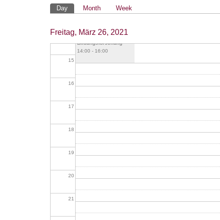
Primäre
Day
Month
Week
13
Reiter
Freitag, März 26, 2021
AK Empirische
14
Bildungsforschung
14:00
-
16:00
15
16
17
18
19
20
21