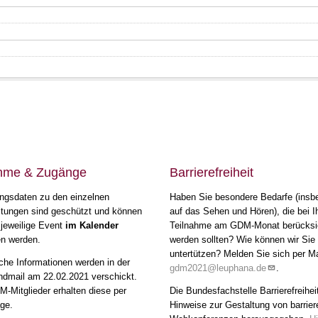
ahme & Zugänge
Barrierefreiheit
ngsdaten zu den einzelnen
Haben Sie besondere Bedarfe (insb
ltungen sind geschützt und können
auf das Sehen und Hören), die bei I
 jeweilige Event
im Kalender
Teilnahme am GDM-Monat berücksic
en werden.
werden sollten? Wie können wir Sie
untertützen? Melden Sie sich per Ma
che Informationen werden in der
gdm2021@leuphana.de
.
mail am 22.02.2021 verschickt.
-Mitglieder erhalten diese per
Die Bundesfachstelle Barrierefreihei
ge.
Hinweise zur Gestaltung von barrier