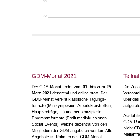
22
23
GDM-Monat 2021
Teiln
Der GDM-Monat findet vom
01. bis zum 25.
Die Zuga
März 2021
dezentral und online statt. Der
Veransta
GDM-Monat vereint klassische Tagungs-
über das
formate (Minisymposien, Arbeitskreistreffen,
aufgeruf
Hauptvorträge, ...) und neu konzipierte
Ausführli
Programmformate (Podiumsdiskussionen,
GDM-Rund
Social Events), welche dezentral von den
Nicht-GDM
Mitgliedern der GDM angeboten werden. Alle
Mailanfra
Angebote im Rahmen des GDM-Monat