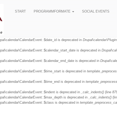
START
PROGRAMMFORMATE
SOCIAL EVENTS
upal\calendar\CalendarEvent::$date_id is deprecated in
Drupal\calendar\Plugin
upal\calendar\CalendarEvent::$calendar_start_date is deprecated in
Drupal\ca
upal\calendar\CalendarEvent::$calendar_end_date is deprecated in
Drupal\cal
upal\calendar\CalendarEvent::$time_start is deprecated in
template_preproces
upal\calendar\CalendarEvent::$time_end is deprecated in
template_preprocess
upal\calendar\CalendarEvent::$indent is deprecated in
_calc_indents()
(line
87
rupal\calendar\CalendarEvent::$max_depth is deprecated in
_calc_indents()
(li
upal\calendar\CalendarEvent::$class is deprecated in
template_preprocess_ca