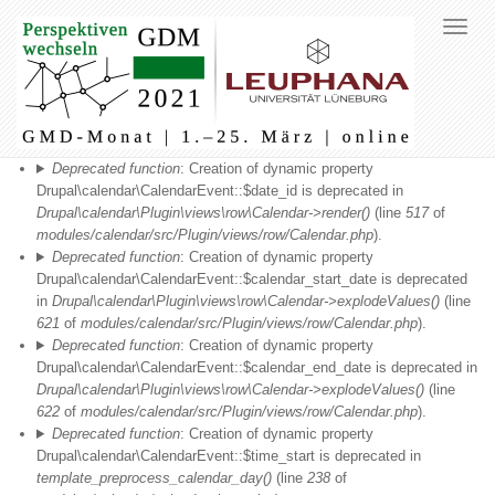
Fehlermeldung
Deprecated function
: Creation of dynamic property
Drupal\calendar\CalendarEvent::$date_id is deprecated in
Drupal\calendar\Plugin\views\row\Calendar->render()
(line
517
of
modules/calendar/src/Plugin/views/row/Calendar.php
).
Deprecated function
: Creation of dynamic property
Drupal\calendar\CalendarEvent::$calendar_start_date is deprecated
in
Drupal\calendar\Plugin\views\row\Calendar->explodeValues()
(line
621
of
modules/calendar/src/Plugin/views/row/Calendar.php
).
Deprecated function
: Creation of dynamic property
Drupal\calendar\CalendarEvent::$calendar_end_date is deprecated in
Drupal\calendar\Plugin\views\row\Calendar->explodeValues()
(line
622
of
modules/calendar/src/Plugin/views/row/Calendar.php
).
Deprecated function
: Creation of dynamic property
Drupal\calendar\CalendarEvent::$time_start is deprecated in
template_preprocess_calendar_day()
(line
238
of