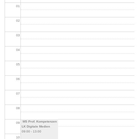
01
02
03
04
05
06
07
08
MS Prof. Kompetenzen
09
LK Digitale Medien
09:00
-
13:00
10