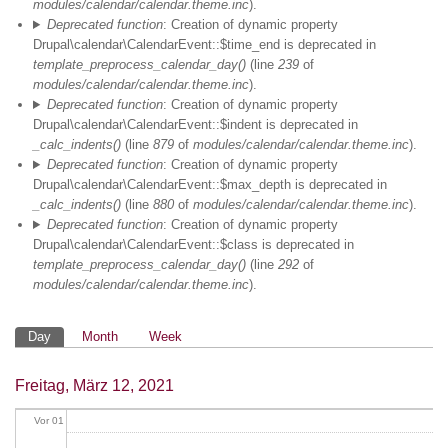
modules/calendar/calendar.theme.inc
).
Deprecated function
: Creation of dynamic property
Drupal\calendar\CalendarEvent::$time_end is deprecated in
template_preprocess_calendar_day()
(line
239
of
modules/calendar/calendar.theme.inc
).
Deprecated function
: Creation of dynamic property
Drupal\calendar\CalendarEvent::$indent is deprecated in
_calc_indents()
(line
879
of
modules/calendar/calendar.theme.inc
).
Deprecated function
: Creation of dynamic property
Drupal\calendar\CalendarEvent::$max_depth is deprecated in
_calc_indents()
(line
880
of
modules/calendar/calendar.theme.inc
).
Deprecated function
: Creation of dynamic property
Drupal\calendar\CalendarEvent::$class is deprecated in
template_preprocess_calendar_day()
(line
292
of
modules/calendar/calendar.theme.inc
).
Primäre
Day
Month
Week
Reiter
Freitag, März 12, 2021
Vor 01